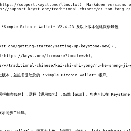
https://support.keyst.one/llms.txt). Markdown versions o
s://support.keyst.one/traditional-chinese/di-san-fang-qi
Simple Bitcoin Wallet* V2.4.23 及以上版本創建觀察錢包。

.one/getting-started/setting-up-keystone-new)）。

tps://keyst.one/firmware?locale=zh)。

aditional-chinese/kai-shi-shi-yong/ru-he-sheng-ji-g
以上版本，並註冊登陸您的 *Simple Bitcoin Wallet* 帳戶。

>【選擇觀察錢包】，選擇【通用錢包】，點擊【確認】。您也可以在 Keysto
展示同步二維碼。
