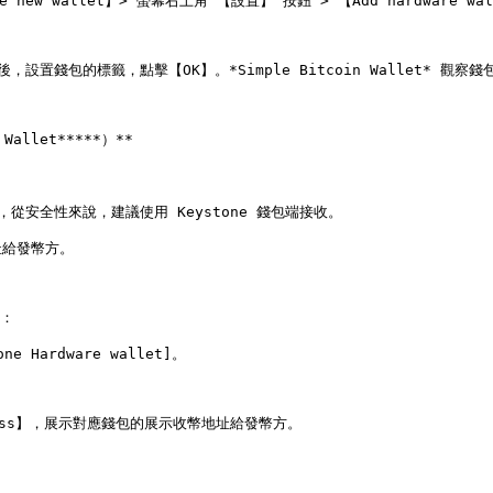
te new wallet】> 螢幕右上角 【設置】 按鈕 > 【Add hardware wal
設置錢包的標籤，點擊【OK】。*Simple Bitcoin Wallet* 觀察錢
allet*****）**

 BTC，從安全性來說，建議使用 Keystone 錢包端接收。

給發幣方。

：

ardware wallet]。

ddress】，展示對應錢包的展示收幣地址給發幣方。
