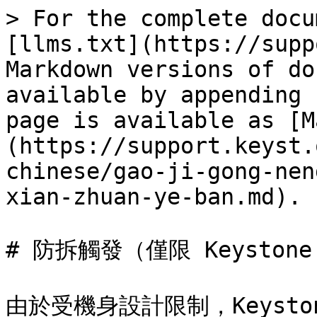
> For the complete docu
[llms.txt](https://supp
Markdown versions of do
available by appending 
page is available as [M
(https://support.keyst.
chinese/gao-ji-gong-nen
xian-zhuan-ye-ban.md).

# 防拆觸發（僅限 Keystone 
由於受機身設計限制，Keyst