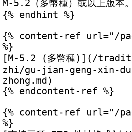
M-5.2（多幣種）或以上版本。*
{% endhint %}

{% content-ref url="/pa
%}

[M-5.2 (多幣種)](/traditi
zhi/gu-jian-geng-xin-du
zhong.md)

{% endcontent-ref %}

{% content-ref url="/pa
%}
