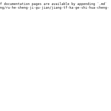
f documentation pages are available by appending `.md` 
ng/ru-he-sheng-ji-gu-jian/jiang-tf-ka-ge-shi-hua-cheng-