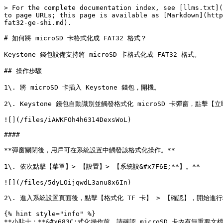
> For the complete documentation index, see [llms.txt](
to page URLs; this page is available as [Markdown](http
fat32-ge-shi.md).

# 如何將 microSD 卡格式化成 FAT32 格式？

Keystone 錢包設備支持將 microSD 卡格式化成 FAT32 格式。

## 操作步驟

1\. 將 microSD 卡插入 Keystone 錢包，開機。

2\. Keystone 錢包自動識別並觸發格式化 microSD 卡彈窗，點擊【
![](/files/iAWKFOh4h6314DexsWoL)

####

**彈窗關閉後，用戶可在系統設置中觸發該格式化操作。**

1\. 依次點擊【菜單】> 【設置】> 【系統設&#x7F6E;**】。**

![](/files/5dyLOijqwdL3anu8x6In)

2\. 進入系統設置頁面後，點擊【格式化 TF 卡】 > 【確認】，開始進行
{% hint style="info" %}

**小貼士：**&#x683C;式化操作前，請確認 microSD 卡內有無重要文