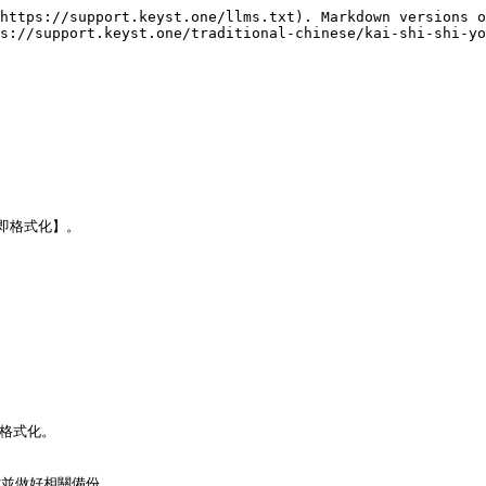
https://support.keyst.one/llms.txt). Markdown versions o
s://support.keyst.one/traditional-chinese/kai-shi-shi-yo
立即格式化】。

格式化。

檔並做好相關備份。
