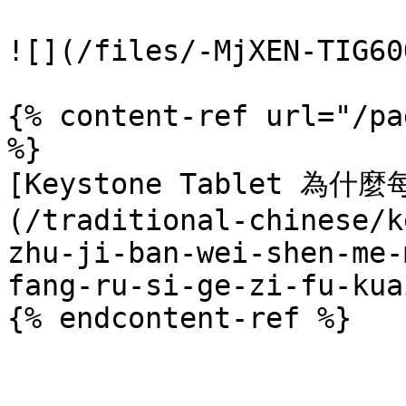
![](/files/-MjXEN-TIG60
{% content-ref url="/pa
%}

[Keystone Tablet 
(/traditional-chinese/k
zhu-ji-ban-wei-shen-me-
fang-ru-si-ge-zi-fu-kua